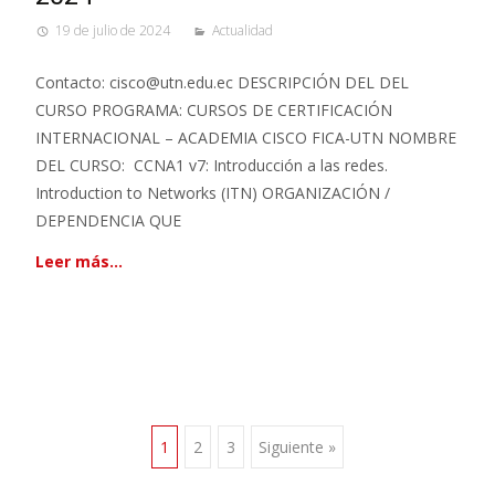
19 de julio de 2024
Actualidad
Contacto: cisco@utn.edu.ec DESCRIPCIÓN DEL DEL
CURSO PROGRAMA: CURSOS DE CERTIFICACIÓN
INTERNACIONAL – ACADEMIA CISCO FICA-UTN NOMBRE
DEL CURSO: CCNA1 v7: Introducción a las redes.
Introduction to Networks (ITN) ORGANIZACIÓN /
DEPENDENCIA QUE
Leer más…
Navegación
1
2
3
Siguiente »