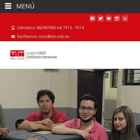
MENÚ
Llámanos: 062997800 ext 7513 - 7514
Escríbenos: cisco@utn.edu.ec