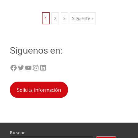
Navegación
1
2
3
Siguiente »
de
Síguenos en:
entradas
Facebook
Twitter
YouTube
Instagram
LinkedIn
Solicita información
Buscar