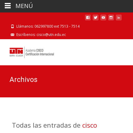
MENÚ
Llámanos: 062997800 ext 7513 - 7514
Escríbenos: cisco@utn.edu.ec
Archivos
Todas las entradas de
cisco