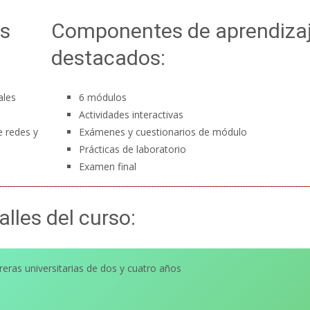
as
Componentes de aprendiza
destacados:
ales
6 módulos
Actividades interactivas
e redes y
Exámenes y cuestionarios de módulo
Prácticas de laboratorio
Examen final
alles del curso:
reras universitarias de dos y cuatro años
s