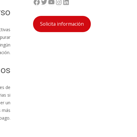
Facebook
Twitter
YouTube
Instagram
LinkedIn
rso
Solicita información
ctivas
epurar
ningún
ción.
ios
des de
ias si
er un
os más
pago.