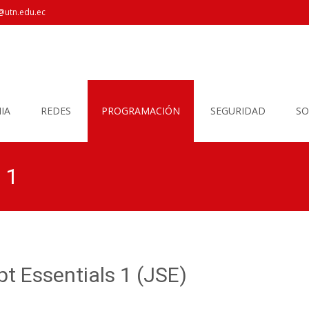
@utn.edu.ec
IA
REDES
PROGRAMACIÓN
SEGURIDAD
SO
 1
t Essentials 1 (JSE)