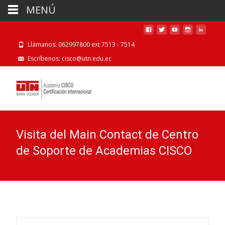
MENÚ
Llámanos: 062997800 ext 7513 - 7514
Escríbenos: cisco@utn.edu.ec
Visita del Main Contact de Centro
de Soporte de Academias CISCO