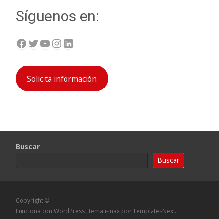
entradas
Síguenos en:
Facebook
Twitter
YouTube
Instagram
LinkedIn
Solicita información
Buscar
Buscar
Copyright ©
Funciona con WordPress
, tema
i-max
por TemplatesNext.