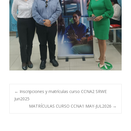
Navegación
←
Inscripciones y matrículas curso CCNA2 SRWE
Jun2025
MATRÍCULAS CURSO CCNA1 MAY-JUL2026
→
de