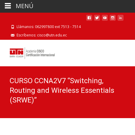
MENÚ
Llámanos: 062997800 ext 7513 - 7514
Escríbenos: cisco@utn.edu.ec
CURSO CCNA2V7 “Switching,
Routing and Wireless Essentials
(SRWE)”