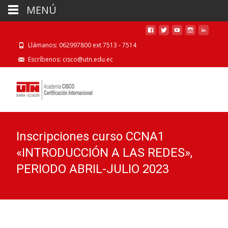
MENÚ
Llámanos: 062997800 ext 7513 - 7514
Escríbenos: cisco@utn.edu.ec
Inscripciones curso CCNA1
«INTRODUCCIÓN A LAS REDES»,
PERIODO ABRIL-JULIO 2023