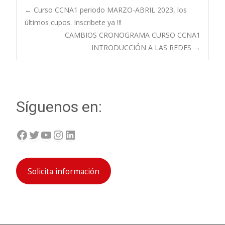
Navegación
←
Curso CCNA1 periodo MARZO-ABRIL 2023, los
últimos cupos. Inscribete ya !!!
CAMBIOS CRONOGRAMA CURSO CCNA1
de
INTRODUCCIÓN A LAS REDES
→
entradas
Síguenos en:
Facebook
Twitter
YouTube
Instagram
LinkedIn
Solicita información