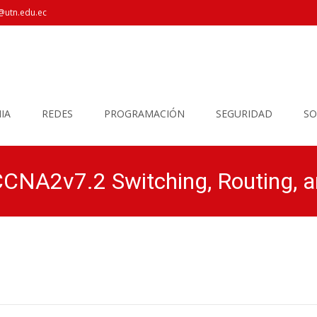
@utn.edu.ec
IA
REDES
PROGRAMACIÓN
SEGURIDAD
SO
l CCNA2v7.2 Switching, Routing, a
FICA-UTN