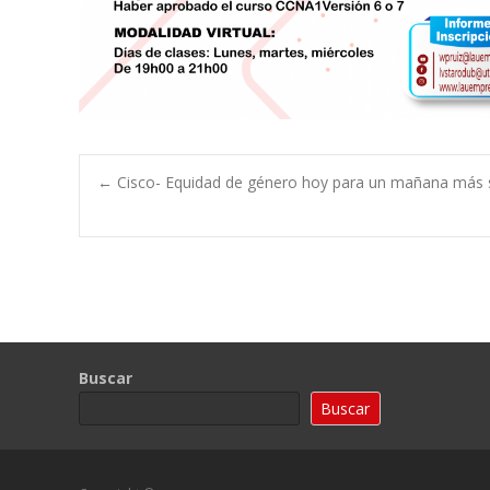
Navegación
←
Cisco- Equidad de género hoy para un mañana más 
de
entradas
Buscar
Buscar