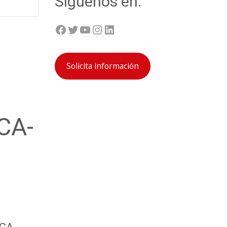
Síguenos en:
Facebook
Twitter
YouTube
Instagram
LinkedIn
Solicita información
CA-