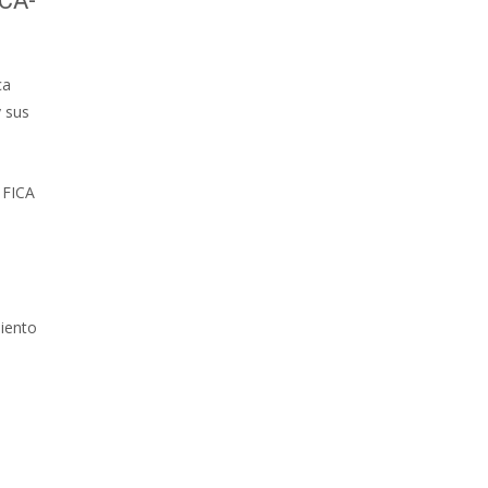
CA-
ca
y sus
 FICA
iento