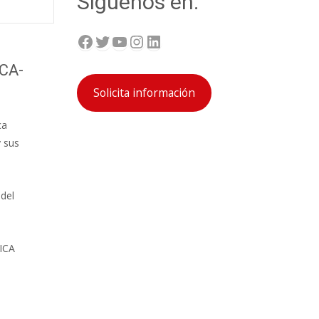
Síguenos en:
Facebook
Twitter
YouTube
Instagram
LinkedIn
CA-
Solicita información
ca
y sus
 del
ICA