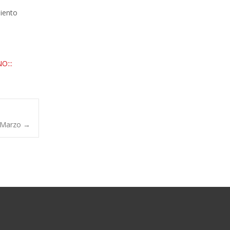
iento
O:::
8 Marzo
→