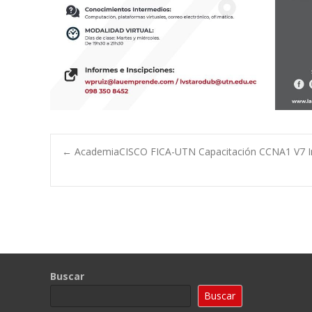
Navegación
←
AcademiaCISCO FICA-UTN Capacitación CCNA1 V7 Int
de
entradas
Buscar
Buscar