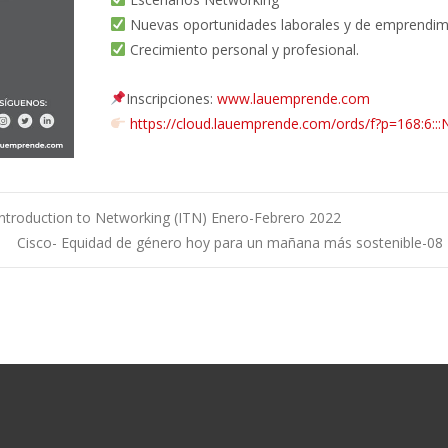
Nuevas oportunidades laborales y de emprendim
Crecimiento personal y profesional.
Inscripciones:
www.lauemprende.com
https://cloud.lauemprende.com/ords/f?p=168:6:::N
roduction to Networking (ITN) Enero-Febrero 2022
Cisco- Equidad de género hoy para un mañana más sostenible-0