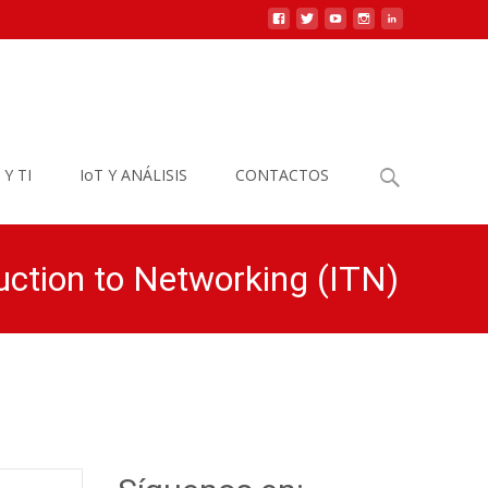
Buscar
 Y TI
IoT Y ANÁLISIS
CONTACTOS
por:
tion to Networking (ITN)