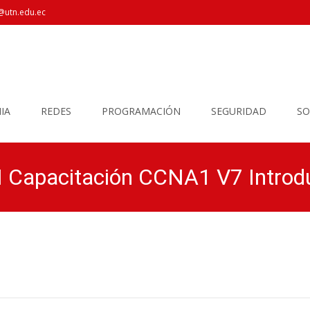
@utn.edu.ec
IA
REDES
PROGRAMACIÓN
SEGURIDAD
SO
apacitación CCNA1 V7 Introduc