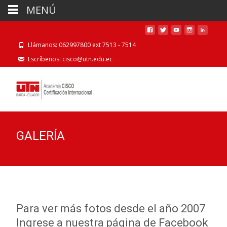
MENÚ
Llámanos: 062997800 ext 7513 - 7514
Escríbenos: cisco@utn.edu.ec
GALERÍA
Para ver más fotos desde el año 2007
Ingrese a nuestra página de Facebook